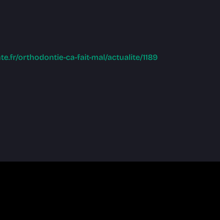
e.fr/orthodontie-ca-fait-mal/actualite/1189