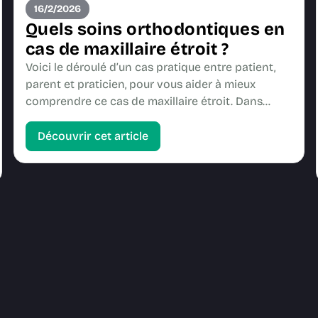
16/2/2026
Quels soins orthodontiques en
cas de maxillaire étroit ?
Voici le déroulé d’un cas pratique entre patient,
parent et praticien, pour vous aider à mieux
comprendre ce cas de maxillaire étroit. Dans…
Découvrir cet article